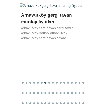
Arnavutköy gergi tavan
En iy
montajı fiyatları
gergi t
pvc ger
lar,
arnavutköy gergi tavan,gergi tavan
uzay ge
ergi
arnavutköy, barisol arnavutköy,
gergi ta
arnavutköy gergi tavan firması
gergi t
tavan f